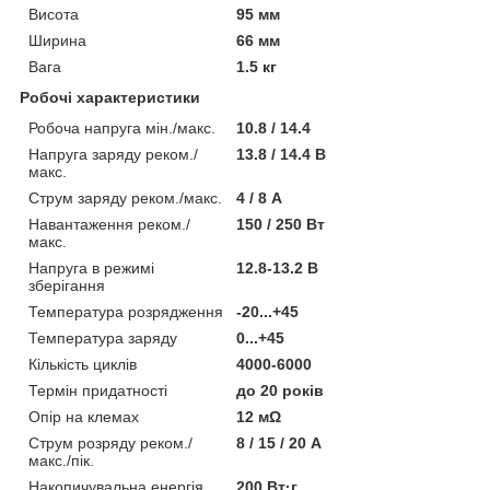
Висота
95 мм
Ширина
66 мм
Вага
1.5 кг
Робочі характеристики
Робоча напруга мін./макс.
10.8 / 14.4
Напруга заряду реком./
13.8 / 14.4 В
макс.
Струм заряду реком./макс.
4 / 8 А
Навантаження реком./
150 / 250 Вт
макс.
Напруга в режимі
12.8-13.2 В
зберігання
Температура розрядження
-20...+45
Температура заряду
0...+45
Кількість циклів
4000-6000
Термін придатності
до 20 років
Опір на клемах
12 мΩ
Струм розряду реком./
8 / 15 / 20 А
макс./пік.
Накопичувальна енергія
200 Вт·г