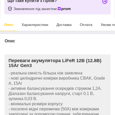
Що таке купити з Пром?
Замовлення під захистом
Опис
Характеристики
Доставка
Оплата
Умови п
Опис
Переваги акумулятора LiFeR 12В (12.8В)
15Аг Gen3
- реальна ємність більша ніж заявлена
- нові циліндричні комірки виробника
CBAK, Grade
A, 15Аг
- активне балансування осередків струмом 1,2А.
Діапазон балансування напруги, старт 0.1 В,
зупинка 0,03 В.
- мінімальні розміри корпусу
- посилені мідні перемички (50А) між комірками
закріплені за допомогою паяння, забезпечуючи