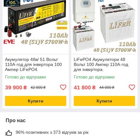
Акумулятор 48в/ 51 Вольт
LiFePO4 Акумулятори 48
110А·год для інвертора 100
Вольт 100 Ампер 110А·год
Ампер LiFePO4.
для інвертора.
Електростанція для дачі та
Електростанція для дачі та
Готово до відправки
Готово до відправки
дому 51 В заміна AGM, EVE
дому 51В. EVE 105ah Jikong
105, BMS
Deye
39 900
41 800
₴
₴
42 000 ₴
44 000 ₴
Купити
Купити
Про нас
96% позитивних з 373 відгуків за рік