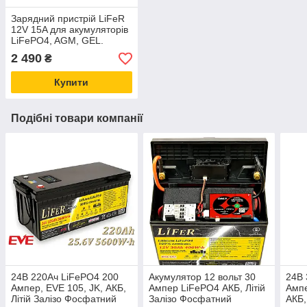
Зарядний пристрій LiFeR
12V 15A для акумуляторів
LiFePO4, AGM, GEL.
Заряджання для
2 490
₴
акумулятора до 14.4в.
Купити
Подібні товари компанії
24В 220Ач LiFePO4 200
Акумулятор 12 вольт 30
24В 
Ампер, EVE 105, JK, АКБ,
Ампер LiFePO4 АКБ, Літій
Ампе
Літій Залізо Фосфатний
Залізо Фосфатний
АКБ,