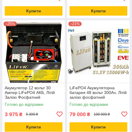
Купити
Купити
–25%
–21%
Акумулятор 12 вольт 30
LiFePO4 Акумуляторна
Ампер LiFePO4 АКБ, Літій
батарея 48 вольт 300Ач. Літій
Залізо Фосфатний
залізо фосфатний
Акумулятор для дому,
акумулятор 51,2 вольт
Готово до відправки
Готово до відправки
найкраща заміна для AGM
3 975
79 000
₴
₴
5 300 ₴
100 000 ₴
Купити
Купити