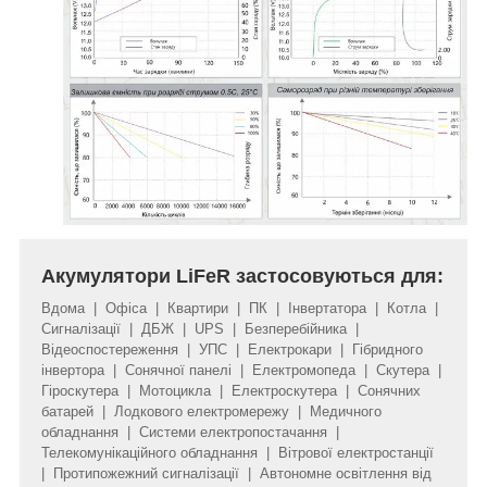
Акумулятори LiFeR застосовуються для:
Вдома | Офіса | Квартири | ПК | Інвертатора | Котла |
Сигналізації | ДБЖ | UPS | Безперебійника |
Відеоспостереження | УПС | Електрокари | Гібридного
інвертора | Сонячної панелі | Електромопеда | Скутера |
Гіроскутера | Мотоцикла | Електроскутера | Сонячних
батарей | Лодкового електромережу | Медичного
обладнання | Системи електропостачання |
Телекомунікаційного обладнання | Вітрової електростанції
| Протипожежний сигналізації | Автономне освітлення від