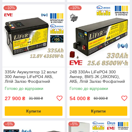
–10%
–10%
335Аг Акумулятор 12 вольт
24В 330Ач LiFePO4 300
300 Ампер LiFePO4 АКБ,
Ампер, BMS JK (JIKONG),
Літій Залізо Фосфатний
АКБ, Літій Залізо Фосфатний
Акумулятор для дому, заміна
Акумулятор для дому, заміна
Готово до відправки
Готово до відправки
для AGM
для AGM
27 900
54 000
₴
₴
31 000 ₴
60 000 ₴
Купити
Купити
–5%
–5%