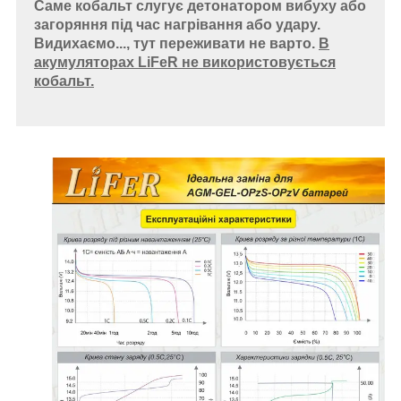
Саме кобальт слугує детонатором вибуху або
загоряння під час нагрівання або удару.
Видихаємо..., тут переживати не варто.
В
акумуляторах LiFeR не використовується
кобальт.