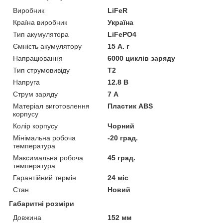
Виробник
LiFeR
Країна виробник
Україна
Тип акумулятора
LiFePO4
Ємність акумулятору
15 А. г
Напрацювання
6000 циклів заряду
Тип струмовивіду
T2
Напруга
12.8 В
Струм заряду
7 А
Матеріал виготовлення
Пластик ABS
корпусу
Колір корпусу
Чорний
Мінімальна робоча
-20 град.
температура
Максимальна робоча
45 град.
температура
Гарантійний термін
24 міс
Стан
Новий
Габаритні розміри
Довжина
152 мм