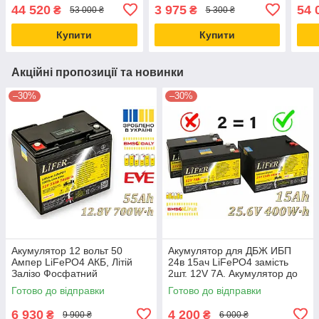
Акумулятор для дому,
Акумулятор для дому,
Фос
44 520
3 975
54 
₴
₴
53 000 ₴
5 300 ₴
заміна для AGM
найкраща заміна для
для 
AGM
Купити
Купити
Акційні пропозиції та новинки
–30%
–30%
Акумулятор 12 вольт 50
Акумулятор для ДБЖ ИБП
Ампер LiFePO4 АКБ, Літій
24в 15ач LiFePO4 замість
Залізо Фосфатний
2шт. 12V 7A. Акумулятор до
Акумулятор для дому,
УПС
Готово до відправки
Готово до відправки
найкраща заміна для AGM
6 930
4 200
₴
₴
9 900 ₴
6 000 ₴