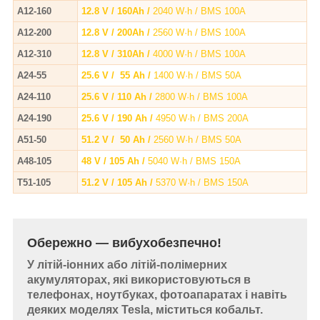
A12-160
12.8 V / 160Ah /
2040 W·h / BMS 100A
A12-200
12.8 V / 200Ah /
2560 W·h / BMS 100A
A12-310
12.8 V / 310Ah /
4000 W·h / BMS 100A
A24-55
25.6 V / 55 Ah /
1400 W·h / BMS 50A
A24-110
25.6 V / 110 Ah /
2800 W·h / BMS 100A
A24-190
25.6 V / 190 Ah /
4950 W·h / BMS 200A
A51-50
51.2 V / 50 Ah /
2560 W·h / BMS 50A
A48-105
48 V / 105 Ah /
5040 W·h / BMS 150A
T51-105
51.2 V / 105 Ah /
5370 W·h / BMS 150A
Обережно — вибухобезпечно!
У літій-іонних або літій-полімерних
акумуляторах, які використовуються в
телефонах, ноутбуках, фотоапаратах і навіть
деяких моделях Tesla, міститься кобальт.