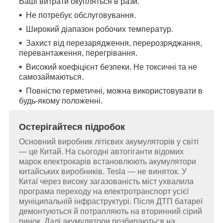
Ваші витрати окупляться в рази.
Не потребує обслуговування.
Широкий діапазон робочих температур.
Захист від перезарядження, перерозряджання,
перевантаження, перегрівання.
Високий коефіцієнт безпеки. Не токсичні та не
самозаймаються.
Повністю герметичні, можна використовувати в
будь-якому положенні.
Остерігайтеся підробок
Основний виробник літієвих акумуляторів у світі
— це Китай. На сьогодні автогіганти відомих
марок електрокарів встановлюють акумулятори
китайських виробників. Tesla — не виняток. У
Китаї через високу загазованість міст ухвалила
програма переходу на електротранспорт усієї
муніципальній інфраструктурі. Після ДТП батареї
демонтуються й потрапляють на вторинний сірий
ринок. Далі акумулятори розбираються на