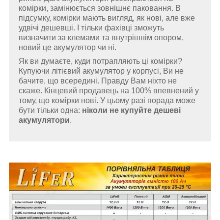
комірки, замінюється зовнішнє паковання. В
підсумку, комірки мають вигляд, як нові, але вже
удвічі дешевші. І тільки фахівці зможуть
визначити за клемами та внутрішнім опором,
новий це акумулятор чи ні.
Як ви думаєте, куди потрапляють ці комірки?
Купуючи літієвий акумулятор у корпусі, Ви не
бачите, що всередині. Правду Вам ніхто не
скаже. Кінцевий продавець на 100% впевнений у
тому, що комірки нові. У цьому разі порада може
бути тільки одна:
ніколи не купуйте дешеві
акумулятори
.