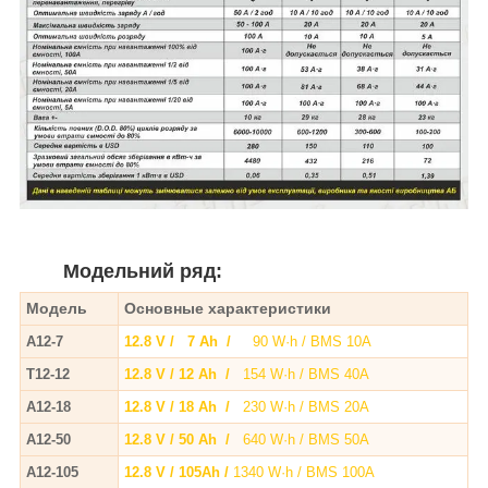
Модельний ряд:
Модель
Основные характеристики
А12-7
12.8 V / 7 Ah /
90 W·h / BMS 10A
T12-12
12.8 V / 12 Ah /
154 W·h / BMS 40A
A12-18
12.8 V / 18 Ah /
230 W·h / BMS 20A
A12-50
12.8 V / 50 Ah /
640 W·h / BMS 50A
A12-105
12.8 V / 105Ah /
1340 W·h / BMS 100A