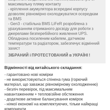
максимальну пляму контакту
- кріплення акумулятора всередині корпусу
дозволяє рівномірно охолоджуватися осередкам
та BMS
- Gen3 - стабільна BMS LiFeR розроблена з
урахуванням отриманого досвіду для роботи з
джерелами безперебійного живлення UPS.
Обладнана посиленим кабелем, датчиком
температури та радіатором, забезпечує відмінний
захист
ЗІБРАНИЙ і ПРОТЕСТОВАНИЙ в УКРАЇНІ !
Відмінності від китайського складання:
- гарантовано нові комірки
- не використовуються спінена гума (горючий
матеріал, що заважає рівномірному охолодженню)
- безліч перевірок, під максимальним
навантаженням + тепловізійне обстеження
- додаткове активне балансування комірок
- ніякої економії на комплектуючих, тільки найкращі
компоненти