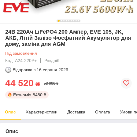
24В 220Ач LiFePO4 200 Ампер, EVE 105, JK,
АКБ, Літій Залізо Фосфатний Акумулятор для
дому, заміна для AGM
Під замовлення
Код: A24-220P+
Роздріб
Відправка з
16 серпня 2026
44 520
₴
53 000 ₴
Економія
8480 ₴
Опис
Характеристики
Доставка
Оплата
Умови п
Опис