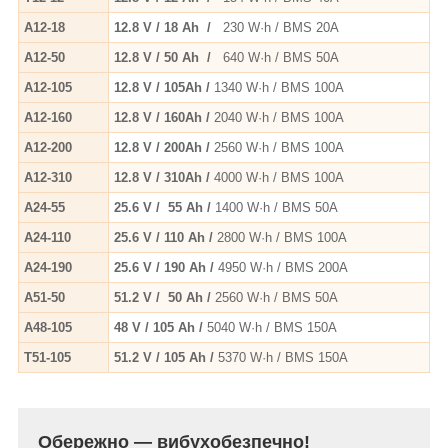
A12-18
12.8 V / 18 Ah /
230 W·h / BMS 20A
A12-50
12.8 V / 50 Ah /
640 W·h / BMS 50A
A12-105
12.8 V / 105Ah /
1340 W·h / BMS 100A
A12-160
12.8 V / 160Ah /
2040 W·h / BMS 100A
A12-200
12.8 V / 200Ah /
2560 W·h / BMS 100A
A12-310
12.8 V / 310Ah /
4000 W·h / BMS 100A
A24-55
25.6 V / 55 Ah /
1400 W·h / BMS 50A
A24-110
25.6 V / 110 Ah /
2800 W·h / BMS 100A
A24-190
25.6 V / 190 Ah /
4950 W·h / BMS 200A
A51-50
51.2 V / 50 Ah /
2560 W·h / BMS 50A
A48-105
48 V / 105 Ah /
5040 W·h / BMS 150A
T51-105
51.2 V / 105 Ah /
5370 W·h / BMS 150A
Обережно — вибухобезпечно!