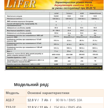
Модельний ряд:
Модель
Основні характеристики
А12-7
12.8 V / 7 Ah /
90 W·h / BMS 10A
T12-12
12.8 V / 12 Ah /
154 W·h / BMS 40A