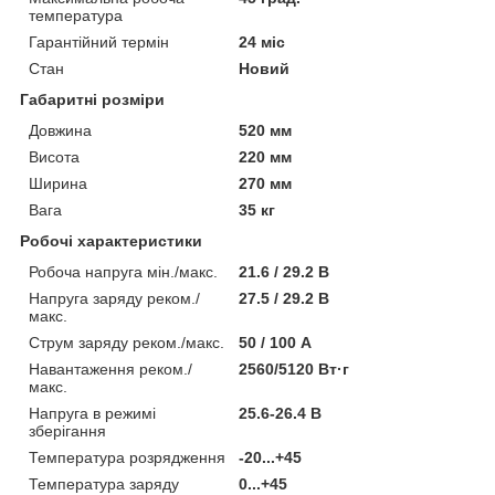
температура
Гарантійний термін
24 міс
Стан
Новий
Габаритні розміри
Довжина
520 мм
Висота
220 мм
Ширина
270 мм
Вага
35 кг
Робочі характеристики
Робоча напруга мін./макс.
21.6 / 29.2 В
Напруга заряду реком./
27.5 / 29.2 В
макс.
Струм заряду реком./макс.
50 / 100 А
Навантаження реком./
2560/5120 Вт·г
макс.
Напруга в режимі
25.6-26.4 В
зберігання
Температура розрядження
-20...+45
Температура заряду
0...+45