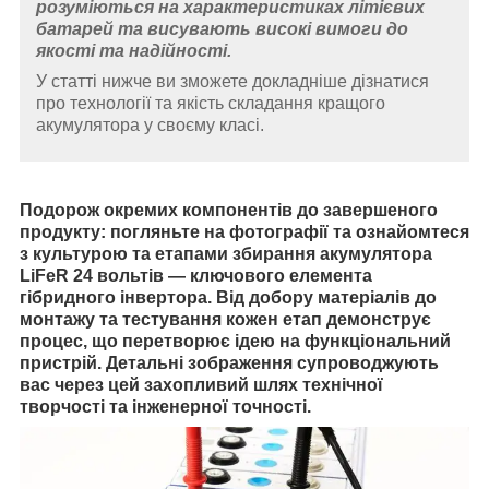
розуміються на характеристиках літієвих
батарей та висувають високі вимоги до
якості та надійності.
У статті нижче ви зможете докладніше дізнатися
про технології та якість складання кращого
акумулятора у своєму класі.
Подорож окремих компонентів до завершеного
продукту: погляньте на фотографії та ознайомтеся
з культурою та етапами збирання акумулятора
LiFeR 24 вольтів — ключового елемента
гібридного інвертора. Від добору матеріалів до
монтажу та тестування кожен етап демонструє
процес, що перетворює ідею на функціональний
пристрій. Детальні зображення супроводжують
вас через цей захопливий шлях технічної
творчості та інженерної точності.