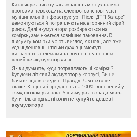
Китаї через високу загазованість міст ухвалила
програма переходу на електротранспорт усієї
муніципальній інфраструктурі. Після ДТП батареї
демонтуються й потрапляють на вторинний сірий
ринок. Далі акумулятори розбираються на
комірки, замінюється зовнішнє паковання. В
підсумку, комірки мають вигляд, як нові, але вже
удвічі дешевші. І тільки фахівці зможуть
визначити за клемами та внутрішнім опором,
новий це акумулятор чи ні.
Як ви думаєте, куди потрапляють ці комірки?
Купуючи літієвий акумулятор у корпусі, Ви не
бачите, що всередині. Правду Вам ніхто не
скаже. Кінцевий продавець на 100% впевнений у
тому, що комірки нові. У цьому разі порада може
бути тільки одна:
ніколи не купуйте дешеві
акумулятори
.