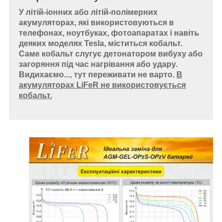
У літій-іонних або літій-полімерних
акумуляторах, які використовуються в
телефонах, ноутбуках, фотоапаратах і навіть
деяких моделях Tesla, міститься кобальт.
Саме кобальт слугує детонатором вибуху або
загоряння під час нагрівання або удару.
Видихаємо..., тут переживати не варто.
В
акумуляторах LiFeR не використовується
кобальт.