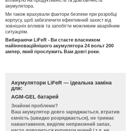
вплинуло на продуктивність та довговічність
акумулятора.
Ми також врахували фактори безпеки при розробці
корпусу, щоб забезпечити ефективний захист від
зовнішніх впливів та запобігти можливим аварійним
ситуаціям.
Вибираючи LiFeR - Ви стаєте власником
найінноваційнішого акумулятора 24 вольт 200
ампер, який прослужить Вам довгі роки.
Акумулятори LiFeR — ідеальна заміна
для:
AGM-GEL батарей
Знайомі проблеми?
Ваш акумулятор довго заряджається, втратив
ємність (швидко розряджається), не тримає
навантаження, виділяє неприємний запах,
часто доводиться купувати новий і т.д. не