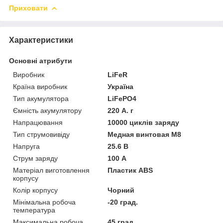
Приховати
Характеристики
Основні атрибути
Виробник
LiFeR
Країна виробник
Україна
Тип акумулятора
LiFePO4
Ємність акумулятору
220 А. г
Напрацювання
10000 циклів заряду
Тип струмовивіду
Медная винтовая М8
Напруга
25.6 В
Струм заряду
100 А
Матеріал виготовлення
Пластик ABS
корпусу
Колір корпусу
Чорний
Мінімальна робоча
-20 град.
температура
Максимальна робоча
45 град.