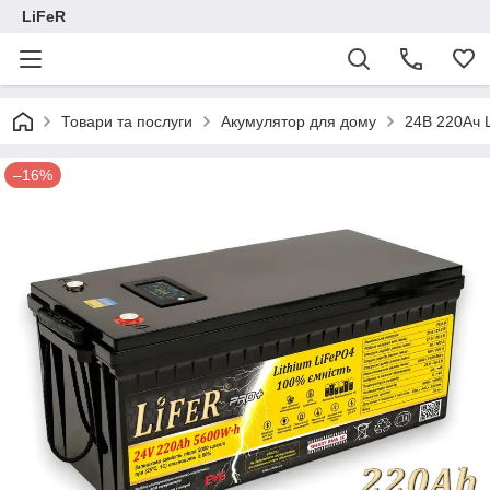
LiFeR
Товари та послуги
Акумулятор для дому
24В 220Ач 
–16%