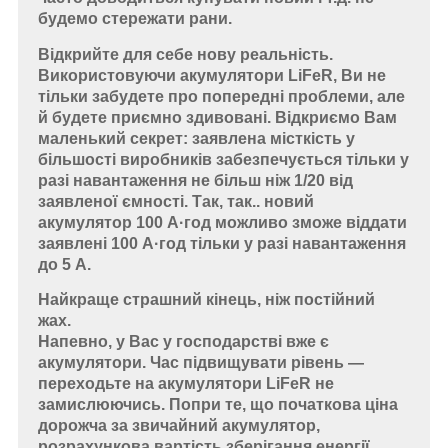
будемо стережати рани.
Відкрийте для себе нову реальність.
Використовуючи акумулятори LiFeR, Ви не
тільки забудете про попередні проблеми, але
й будете приємно здивовані. Відкриємо Вам
маленький секрет: заявлена місткість у
більшості виробників забезпечується тільки у
разі навантаження не більш ніж 1/20 від
заявленої ємності. Так, так.. новий
акумулятор 100 А·год можливо зможе віддати
заявлені 100 А·год тільки у разі навантаження
до 5 А.
Найкраще страшний кінець, ніж постійний
жах.
Напевно, у Вас у господарстві вже є
акумулятори. Час підвищувати рівень —
переходьте на акумулятори LiFeR не
замислюючись. Попри те, що початкова ціна
дорожча за звичайний акумулятор,
розрахункова вартість зберігання енергії