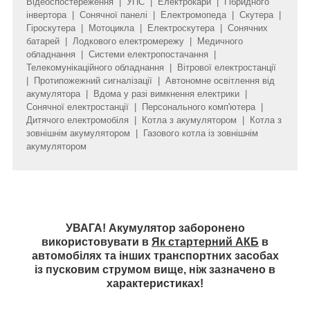
Відеоспостереження | УПС | Електрокари | Гібридного
інвертора | Сонячної панелі | Електромопеда | Скутера |
Гіроскутера | Мотоцикла | Електроскутера | Сонячних
батарей | Лодкового електромережу | Медичного
обладнання | Системи електропостачання |
Телекомунікаційного обладнання | Вітрової електростанції
| Протипожежний сигналізації | Автономне освітлення від
акумулятора | Вдома у разі вимкнення електрики |
Сонячної електростанції | Персонального комп'ютера |
Дитячого електромобіля | Котла з акумулятором | Котла з
зовнішнім акумулятором | Газового котла із зовнішнім
акумулятором
УВАГА! Акумулятор заборонено
використовувати в
Як стартерний АКБ
в
автомобілях та інших транспортних засобах
із пусковим струмом вище, ніж зазначено в
характеристиках!