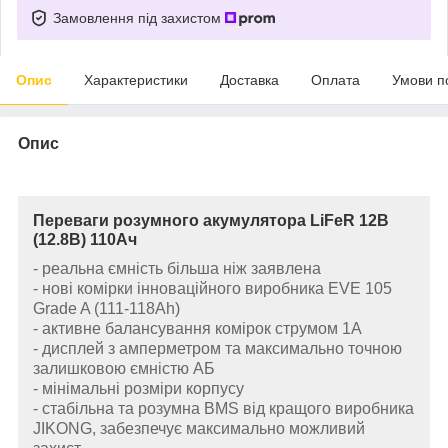
Замовлення під захистом
Опис
Характеристики
Доставка
Оплата
Умови п
Опис
Переваги розумного акумулятора LiFeR 12В
(12.8В) 110Ач
- реальна ємність більша ніж заявлена
- нові комірки інноваційного виробника EVE 105
Grade A (111-118Ah)
- активне балансування комірок струмом 1А
- дисплей з амперметром та максимально точною
залишковою ємністю АБ
- мінімальні розміри корпусу
- стабільна та розумна BMS від кращого виробника
JIKONG, забезпечує максимально можливий