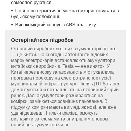
самоополіруються.
Повністю герметичні, можна використовувати в
будь-якому положенні.
Високоміцний корпус з ABS пластику.
Остерігайтеся підробок
Основний виробник літієвих акумуляторів у світі
— це Китай. На сьогодні автогіганти відомих
марок електрокарів встановлюють акумулятори
китайських виробників. Tesla — не виняток. У
Китаї через високу загазованість міст ухвалила
програма переходу на електротранспорт усієї
муніципальній інфраструктурі. Після ДТП батареї
демонтуються й потрапляють на вторинний сірий
ринок. Далі акумулятори розбираються на
комірки, замінюється зовнішнє паковання. В
підсумку, комірки мають вигляд, як нові, але вже
удвічі дешевші. І тільки фахівці зможуть
визначити за клемами та внутрішнім опором,
новий це акумулятор чи ні.