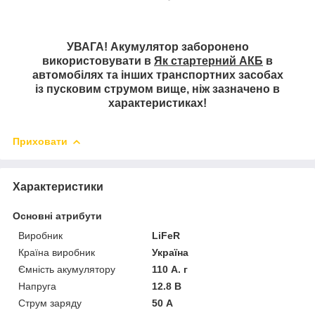
УВАГА! Акумулятор заборонено
використовувати в
Як стартерний АКБ
в
автомобілях та інших транспортних засобах
із пусковим струмом вище, ніж зазначено в
характеристиках!
Приховати
Характеристики
Основні атрибути
Виробник
LiFeR
Країна виробник
Україна
Ємність акумулятору
110 А. г
Напруга
12.8 В
Струм заряду
50 А