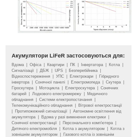
Акумулятори LiFeR застосовуються для:
Вдома | Офіса | Квартири | ПК | Інвертатора | Котла |
Сигналізації | ДБЖ | UPS | Безперебійника |
Відеоспостереження | УПС | Електрокари | Гібридного
інвертора | Сонячної панелі | Електромопеда | Скутера |
Гіроскутера | Мотоцикла | Електроскутера | Сонячних
батарей | Лодкового електромережу | Медичного
обладнання | Системи електропостачання |
Телекомунікаційного обладнання | Вітрової електростанції
| Протипожежний сигналізації | Автономне освітлення від
акумулятора | Вдома у разі вимкнення електрики |
Сонячної електростанції | Персонального комп'ютера |
Дитячого електромобіля | Котла з акумулятором | Котла з
зовнішнім акумулятором | Газового котла із зовнішнім