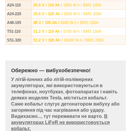
A24-110
25.6 V / 110 Ah /
2800 W·h / BMS 100A
A24-220
25.6 V / 220 Ah /
5600 W·h / BMS 200A
A48-105
48 V / 105 Ah /
5040 W·h / BMS 150A
T51-110
51.2 V / 110 Ah /
5700 W·h / BMS 150A
S51-320
51.2 V / 320 Ah /
16400 W·h / BMS 200A
Обережно — вибухобезпечно!
У літій-іонних або літій-полімерних
акумуляторах, які використовуються в
телефонах, ноутбуках, фотоапаратах і навіть
деяких моделях Tesla, міститься кобальт.
Саме кобальт слугує детонатором вибуху або
загоряння під час нагрівання або удару.
Видихаємо..., тут переживати не варто.
В
акумуляторах LiFeR не використовується
кобальт.