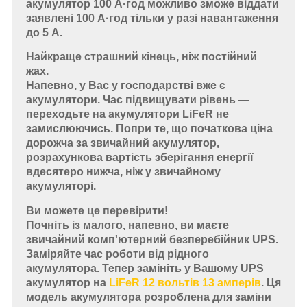
акумулятор 100 А·год можливо зможе віддати
заявлені 100 А·год тільки у разі навантаження
до 5 А.
Найкраще страшний кінець, ніж постійний
жах.
Напевно, у Вас у господарстві вже є
акумулятори. Час підвищувати рівень —
переходьте на акумулятори LiFeR не
замислюючись. Попри те, що початкова ціна
дорожча за звичайний акумулятор,
розрахункова вартість зберігання енергії
вдесятеро нижча, ніж у звичайному
акумуляторі.
Ви можете це перевірити!
Почніть із малого, напевно, ви маєте
звичайний комп'ютерний безперебійник UPS.
Заміряйте час роботи від рідного
акумулятора. Тепер замініть у Вашому UPS
акумулятор на
LiFeR 12 вольтів 13 амперів
. Ця
модель акумулятора розроблена для заміни