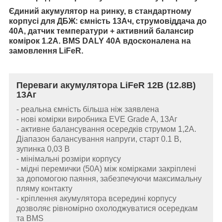
Єдиний акумулятор на ринку, в стандартному
корпусі для ДБЖ: ємність 13Ач, струмовіддача до
40А, датчик температури + активний балансир
комірок 1.2А. BMS DALY 40А вдосконалена на
замовлення LiFeR.
Переваги акумулятора LiFeR 12В (12.8В)
13Аг
- реальна ємність більша ніж заявлена
- нові комірки виробника
EVE Grade A, 13Аг
- активне балансування осередків струмом 1,2А.
Діапазон балансування напруги, старт 0.1 В,
зупинка 0,03 В
- мінімальні розміри корпусу
- мідні перемички (50А) між комірками закріплені
за допомогою паяння, забезпечуючи максимальну
пляму контакту
- кріплення акумулятора всередині корпусу
дозволяє рівномірно охолоджуватися осередкам
та BMS