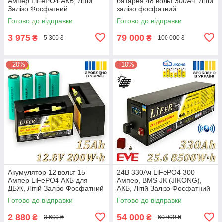
Ампер LiFePO4 АКБ, Літій
батарея 48 вольт 300Ач. Літій
Залізо Фосфатний
залізо фосфатний
Акумулятор для дому,
акумулятор 51,2 вольт
Готово до відправки
Готово до відправки
найкраща заміна для AGM
3 975
79 000
₴
₴
5 300 ₴
100 000 ₴
–20%
–10%
Акумулятор 12 вольт 15
24В 330Ач LiFePO4 300
Ампер LiFePO4 АКБ для
Ампер, BMS JK (JIKONG),
ДБЖ, Літій Залізо Фосфатний
АКБ, Літій Залізо Фосфатний
Акумулятор для дому,
Акумулятор для дому, заміна
Готово до відправки
Готово до відправки
Безперебійника
для AGM
2 880
54 000
₴
₴
3 600 ₴
60 000 ₴