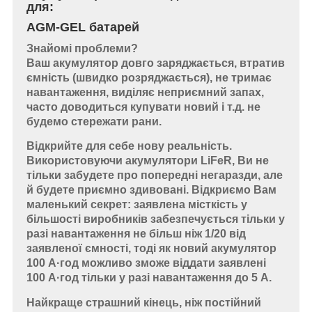
для:
AGM-GEL батарей
Знайомі проблеми?
Ваш акумулятор довго заряджається, втратив
ємність (швидко розряджається), не тримає
навантаження, виділяє неприємний запах,
часто доводиться купувати новий і т.д. не
будемо стережати рани.
Відкрийте для себе нову реальність.
Використовуючи акумулятори LiFeR, Ви не
тільки забудете про попередні негаразди, але
й будете приємно здивовані. Відкриємо Вам
маленький секрет: заявлена місткість у
більшості виробників забезпечується тільки у
разі навантаження не більш ніж 1/20 від
заявленої ємності, тоді як новий акумулятор
100 А·год можливо зможе віддати заявлені
100 А·год тільки у разі навантаження до 5 А.
Найкраще страшний кінець, ніж постійний