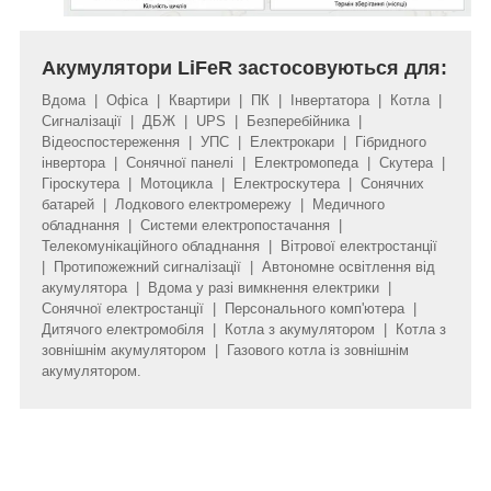
Акумулятори LiFeR застосовуються для:
Вдома | Офіса | Квартири | ПК | Інвертатора | Котла |
Сигналізації | ДБЖ | UPS | Безперебійника |
Відеоспостереження | УПС | Електрокари | Гібридного
інвертора | Сонячної панелі | Електромопеда | Скутера |
Гіроскутера | Мотоцикла | Електроскутера | Сонячних
батарей | Лодкового електромережу | Медичного
обладнання | Системи електропостачання |
Телекомунікаційного обладнання | Вітрової електростанції
| Протипожежний сигналізації | Автономне освітлення від
акумулятора | Вдома у разі вимкнення електрики |
Сонячної електростанції | Персонального комп'ютера |
Дитячого електромобіля | Котла з акумулятором | Котла з
зовнішнім акумулятором | Газового котла із зовнішнім
акумулятором.