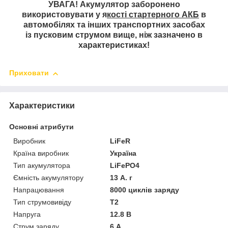
УВАГА! Акумулятор заборонено
використовувати у я
кості стартерного АКБ
в
автомобілях та інших транспортних засобах
із пусковим струмом вище, ніж зазначено в
характеристиках!
Приховати
Характеристики
Основні атрибути
Виробник
LiFeR
Країна виробник
Україна
Тип акумулятора
LiFePO4
Ємність акумулятору
13 А. г
Напрацювання
8000 циклів заряду
Тип струмовивіду
T2
Напруга
12.8 В
Струм заряду
6 А