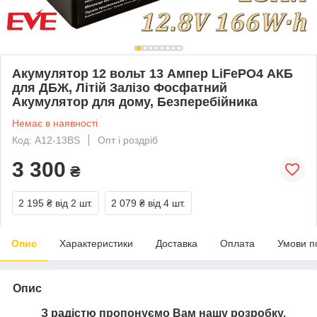
Акумулятор 12 вольт 13 Ампер LiFePO4 АКБ
для ДБЖ, Літій Залізо Фосфатний
Акумулятор для дому, Безперебійника
Немає в наявності
Код: A12-13BS
Опт і роздріб
3 300
₴
2 195 ₴
від 2 шт.
2 079 ₴
від 4 шт.
Опис
Характеристики
Доставка
Оплата
Умови п
Опис
З радістю пропонуємо Вам нашу розробку.