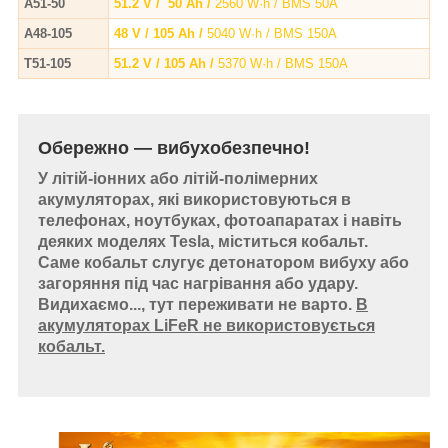
A51-50
51.2 V / 50 Ah /
2560 W·h / BMS 50A
A48-105
48 V / 105 Ah /
5040 W·h / BMS 150A
T51-105
51.2 V / 105 Ah /
5370 W·h / BMS 150A
Обережно — вибухобезпечно!
У літій-іонних або літій-полімерних
акумуляторах, які використовуються в
телефонах, ноутбуках, фотоапаратах і навіть
деяких моделях Tesla, міститься кобальт.
Саме кобальт слугує детонатором вибуху або
загоряння під час нагрівання або удару.
Видихаємо..., тут переживати не варто.
В
акумуляторах LiFeR не використовується
кобальт.