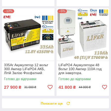
–10%
–5%
335Аг Акумулятор 12 вольт
LiFePO4 Акумулятори 48
300 Ампер LiFePO4 АКБ,
Вольт 100 Ампер 110А·год
Літій Залізо Фосфатний
для інвертора.
Акумулятор для дому, заміна
Електростанція для дачі та
Готово до відправки
Готово до відправки
для AGM
дому 51В. EVE 105ah Jikong
Deye
27 900
41 800
₴
₴
31 000 ₴
44 000 ₴
Показати ще