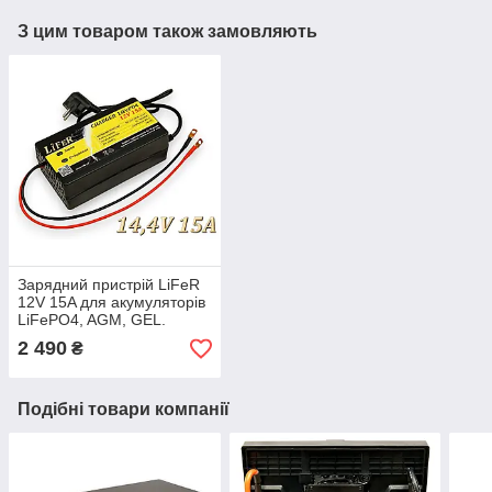
З цим товаром також замовляють
Зарядний пристрій LiFeR
12V 15A для акумуляторів
LiFePO4, AGM, GEL.
Заряджання для
2 490
₴
акумулятора до 14.4в.
Подібні товари компанії