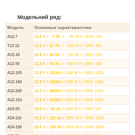
Модельний ряд:
Модель
Основные характеристики
А12-7
12.8 V / 7 Ah /
90 W·h / BMS 10A
T12-12
12.8 V / 12 Ah /
154 W·h / BMS 40A
A12-18
12.8 V / 18 Ah /
230 W·h / BMS 20A
A12-50
12.8 V / 50 Ah /
640 W·h / BMS 50A
A12-105
12.8 V / 105Ah /
1340 W·h / BMS 100A
A12-160
12.8 V / 160Ah /
2040 W·h / BMS 100A
A12-200
12.8 V / 200Ah /
2560 W·h / BMS 100A
A12-310
12.8 V / 310Ah /
4000 W·h / BMS 100A
A24-55
25.6 V / 55 Ah /
1400 W·h / BMS 50A
A24-110
25.6 V / 110 Ah /
2800 W·h / BMS 100A
A24-190
25.6 V / 190 Ah /
4950 W·h / BMS 200A