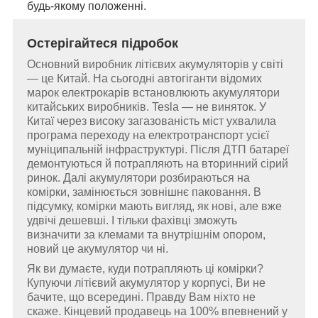
будь-якому положенні.
Остерігайтеся підробок
Основний виробник літієвих акумуляторів у світі
— це Китай. На сьогодні автогіганти відомих
марок електрокарів встановлюють акумулятори
китайських виробників. Tesla — не виняток. У
Китаї через високу загазованість міст ухвалила
програма переходу на електротранспорт усієї
муніципальній інфраструктурі. Після ДТП батареї
демонтуються й потрапляють на вторинний сірий
ринок. Далі акумулятори розбираються на
комірки, замінюється зовнішнє паковання. В
підсумку, комірки мають вигляд, як нові, але вже
удвічі дешевші. І тільки фахівці зможуть
визначити за клемами та внутрішнім опором,
новий це акумулятор чи ні.
Як ви думаєте, куди потрапляють ці комірки?
Купуючи літієвий акумулятор у корпусі, Ви не
бачите, що всередині. Правду Вам ніхто не
скаже. Кінцевий продавець на 100% впевнений у