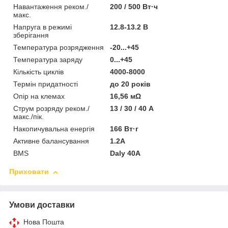
Навантаження реком./
200 / 500 Вт·ч
макс.
Напруга в режимі
12.8-13.2 В
зберігання
Температура розрядження
-20...+45
Температура заряду
0...+45
Кількість циклів
4000-8000
Термін придатності
до 20 років
Опір на клемах
16,56 мΩ
Струм розряду реком./
13 / 30 / 40 А
макс./пік.
Накопичувальна енергія
166 Вт·г
Активне балансування
1.2А
BMS
Daly 40A
Приховати
Умови доставки
Нова Пошта