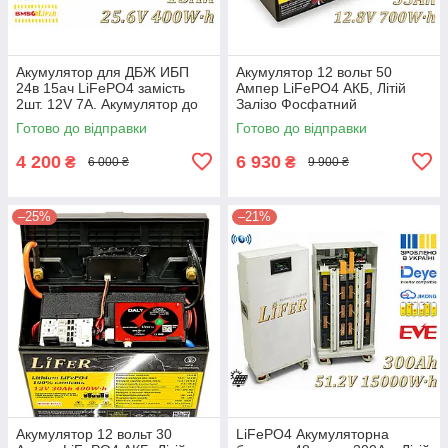
Акумулятор для ДБЖ ИБП
Акумулятор 12 вольт 50
24в 15ач LiFePO4 замість
Ампер LiFePO4 АКБ, Літій
2шт. 12V 7A. Акумулятор до
Залізо Фосфатний
УПС
Акумулятор для дому,
Готово до відправки
Готово до відправки
найкраща заміна для AGM
4 200
6 930
₴
₴
6 000 ₴
9 900 ₴
–25%
–21%
Акумулятор 12 вольт 30
LiFePO4 Акумуляторна