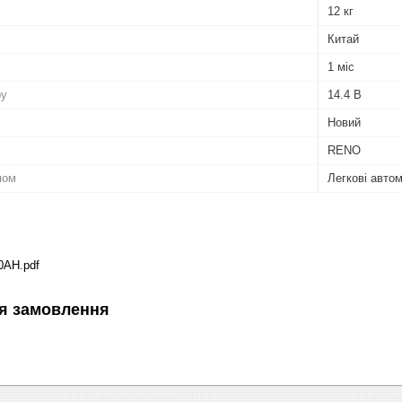
12 кг
Китай
1 міс
ру
14.4 В
Новий
RENO
пом
Легкові автом
0AH.pdf
я замовлення