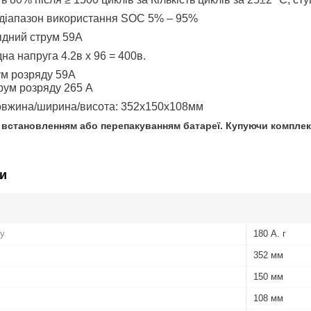
діапазон використання SOC 5% – 95%
ядний струм 59А
а напруга 4.2в х 96 = 400в.
ум розряду 59А
рум розряду 265 А
довжина/ширина/висота: 352х150х108мм
встановленням або перепакуванням батареї. Купуючи комплект
и
ру
180 А. г
352 мм
150 мм
108 мм