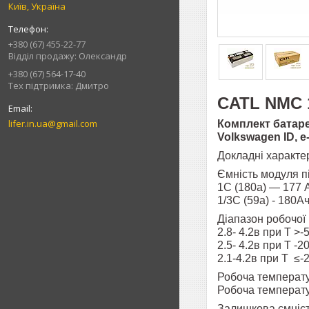
Київ, Україна
+380 (67) 455-22-77
Відділ продажу: Олександр
+380 (67) 564-17-40
Тех підтримка: Дмитро
CATL NMC 1
lifer.in.ua@gmail.com
Комплект батарей
Volkswagen ID, e-
Докладні характе
Ємність модуля п
1C (180а) — 177 
1/3C (59а) - 180А
Діапазон робочої 
2.8- 4.2в при Т >
2.5- 4.2в при T -
2.1-4.2в при T ≤
Робоча температу
Робоча температу
Залишкова ємніст