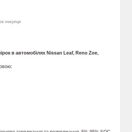
нок покупця
ірок в автомобілях Nissan Leaf, Reno Zoe,
мовою:
 ступеневе заряджання та розряджання, 5%-95% SOC