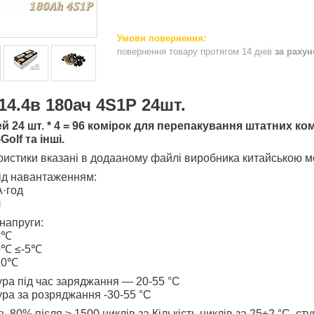
повернення товару протягом 14 днів
за раху
4.4в 180ач 4S1P 24шт.
 24 шт. * 4 = 96 комірок для перепакування штатних ком
Golf та інші.
ристики вказані в додааному файлі виробника китайською 
ід навантаженням:
А·год
ч
напруги:
-5℃
20℃ ≤-5℃
-20℃
ра під час заряджання — 20-55 °C
ра за розряджання -30-55 °C
ь 80% після ≥ 1500 циклів за Кількість циклів за 25±2 °C,