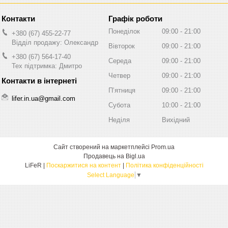
Графік роботи
Понеділок
09:00
21:00
+380 (67) 455-22-77
Відділ продажу: Олександр
Вівторок
09:00
21:00
+380 (67) 564-17-40
Середа
09:00
21:00
Тех підтримка: Дмитро
Четвер
09:00
21:00
Пʼятниця
09:00
21:00
lifer.in.ua@gmail.com
Субота
10:00
21:00
Неділя
Вихідний
Сайт створений на маркетплейсі
Prom.ua
Продавець на Bigl.ua
LiFeR |
Поскаржитися на контент
|
Політика конфіденційності
Select Language
▼