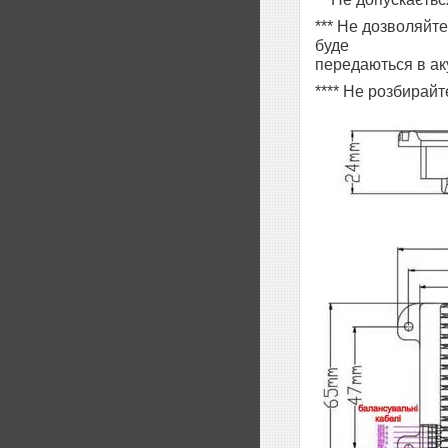
*** Не дозволяйт
буде
передаються в ак
**** Не розбирай