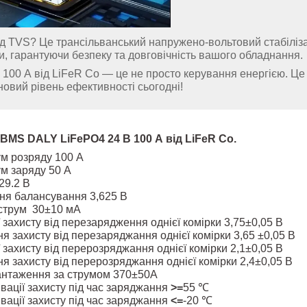
од TVS? Це трансільванський напружено-вольтовий стабіліза
и, гарантуючи безпеку та довговічність вашого обладнання.
100 А від LiFeR Co — це не просто керування енергією. Це
овий рівень ефективності сьогодні!
BMS DALY LiFePO4 24 В 100 А від LiFeR Co.
м розряду 100 А
м заряду 50 А
29.2 В
ня балансування 3,625 В
струм 30±10 мА
 захисту від перезарядження однієї комірки 3,75±0,05 В
я захисту від перезаряджання однієї комірки 3,65 ±0,05 В
 захисту від перерозряджання однієї комірки 2,1±0,05 В
я захисту від перерозряджання однієї комірки 2,4±0,05 В
антаження за струмом 370±50А
вації захисту під час заряджання
>=
55 ℃
вації захисту під час заряджання
<=
-20 ℃