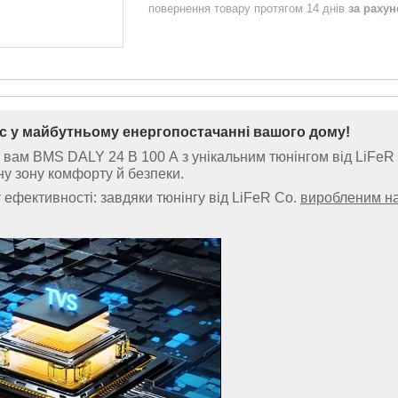
повернення товару протягом 14 днів
за раху
с у майбутньому енергопостачанні вашого дому!
вам BMS DALY 24 В 100 А з унікальним тюнінгом від LiFeR
у зону комфорту й безпеки.
ефективності: завдяки тюнінгу від LiFeR Co.
виробленим на