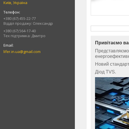
Київ, Україна
+380 (67) 455-22-77
Відділ продажу: Олександр
+380 (67) 564-17-40
Тех підтримка: Дмитро
Привітаємо ва
Представляємо 
lifer.in.ua@gmail.com
енергоефективн
Новий стандарт 
Діод TVS.