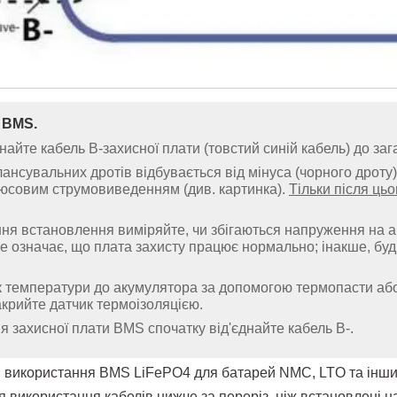
 BMS.
айте кабель B-захисної плати (товстий синій кабель) до за
лансувальних дротів відбувається від мінуса (чорного дрот
совим струмовиведенням (див. картинка).
Тільки після ць
я встановлення виміряйте, чи збігаються напруження на аку
це означає, що плата захисту працює нормально; інакше, будь 
ик температури до акумулятора за допомогою термопасти аб
акрийте датчик термоізоляцією.
я захисної плати BMS спочатку від'єднайте кабель B-.
я використання BMS LiFePO4 для батарей NMC, LTO та інши
я використання кабелів нижче за переріз, ніж встановлені н