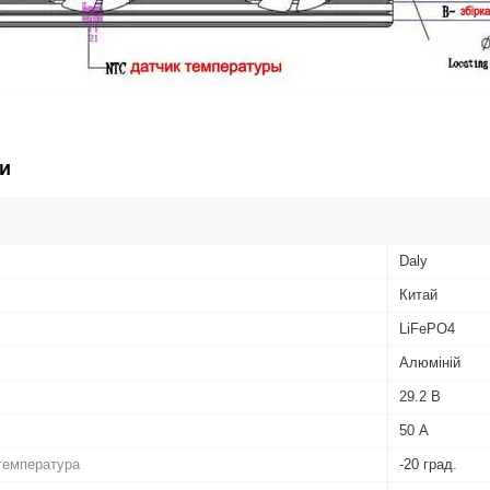
и
Daly
Китай
LiFePO4
Алюміній
29.2 В
50 А
температура
-20 град.