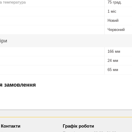
а температура
75 град.
1 міс
Новий
Червоний
іри
166 мм
24 мм
65 мм
я замовлення
Графік роботи