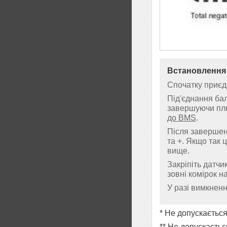
Встановлення
Спочатку приєдн
Під'єднання ба
завершуючи плю
до BMS
.
Після завершенн
та +. Якщо так 
вище.
Закріпіть датч
зовні комірок н
У разі вимкненн
* Не допускаєтьс
** Не допускаєтьс