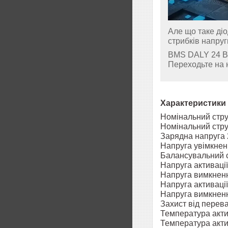
Але що таке ді
стрибків напруг
BMS DALY 24 В 
Переходьте на н
Характеристики 
Номінальний стру
Номінальний стру
Зарядна напруга 
Напруга увімкнен
Балансувальний 
Напруга активації
Напруга вимкненн
Напруга активації
Напруга вимкненн
Захист від перев
Температура акти
Температура акти