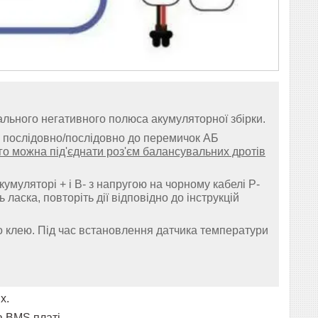
гального негативного полюса акумуляторної збірки.
у) послідовно/послідовно до перемичок АБ
ого можна під'єднати роз'єм балансувальних дротів
муляторі + і B- з напругою на чорному кабелі P-
ласка, повторіть дії відповідно до інструкцій
о клею. Під час встановлення датчика температури
х.
а BMS платі.