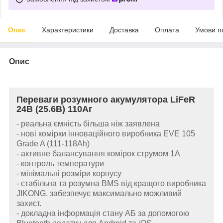
Опис
Характеристики
Доставка
Оплата
Умови п
Опис
Переваги розумного акумулятора LiFeR
24В (25.6В) 110Аг
- реальна ємність більша ніж заявлена
- нові комірки інноваційного виробника EVE 105
Grade A (111-118Ah)
- активне балансування комірок струмом 1А
- контроль температури
- мінімальні розміри корпусу
- стабільна та розумна BMS від кращого виробника
JIKONG, забезпечує максимально можливий
захист.
- докладна інформація стану АБ за допомогою