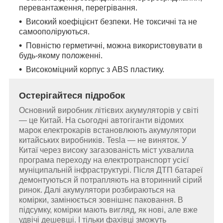
перевантаження, перегрівання.
Високий коефіцієнт безпеки. Не токсичні та не
самоополіруються.
Повністю герметичні, можна використовувати в
будь-якому положенні.
Високоміцний корпус з ABS пластику.
Остерігайтеся підробок
Основний виробник літієвих акумуляторів у світі
— це Китай. На сьогодні автогіганти відомих
марок електрокарів встановлюють акумулятори
китайських виробників. Tesla — не виняток. У
Китаї через високу загазованість міст ухвалила
програма переходу на електротранспорт усієї
муніципальній інфраструктурі. Після ДТП батареї
демонтуються й потрапляють на вторинний сірий
ринок. Далі акумулятори розбираються на
комірки, замінюється зовнішнє паковання. В
підсумку, комірки мають вигляд, як нові, але вже
удвічі дешевші. І тільки фахівці зможуть