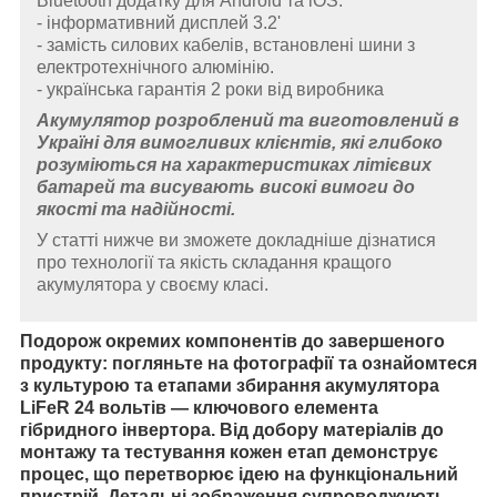
Bluetooth додатку для Android та iOS.
- інформативний дисплей 3.2'
- замість силових кабелів, встановлені шини з
електротехнічного алюмінію.
- українська гарантія 2 роки від виробника
Акумулятор розроблений та виготовлений в
Україні для вимогливих клієнтів, які глибоко
розуміються на характеристиках літієвих
батарей та висувають високі вимоги до
якості та надійності.
У статті нижче ви зможете докладніше дізнатися
про технології та якість складання кращого
акумулятора у своєму класі.
Подорож окремих компонентів до завершеного
продукту: погляньте на фотографії та ознайомтеся
з культурою та етапами збирання акумулятора
LiFeR 24 вольтів — ключового елемента
гібридного інвертора. Від добору матеріалів до
монтажу та тестування кожен етап демонструє
процес, що перетворює ідею на функціональний
пристрій. Детальні зображення супроводжують