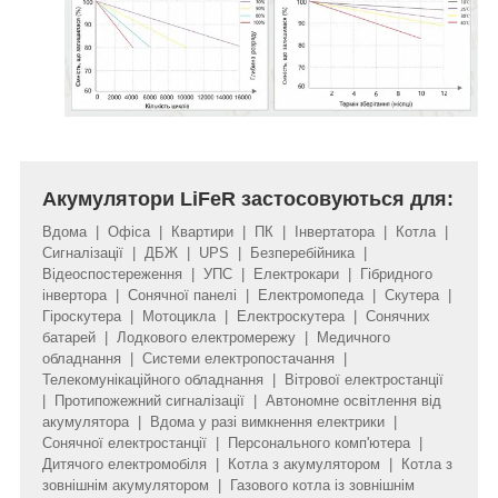
Акумулятори LiFeR застосовуються для:
Вдома | Офіса | Квартири | ПК | Інвертатора | Котла |
Сигналізації | ДБЖ | UPS | Безперебійника |
Відеоспостереження | УПС | Електрокари | Гібридного
інвертора | Сонячної панелі | Електромопеда | Скутера |
Гіроскутера | Мотоцикла | Електроскутера | Сонячних
батарей | Лодкового електромережу | Медичного
обладнання | Системи електропостачання |
Телекомунікаційного обладнання | Вітрової електростанції
| Протипожежний сигналізації | Автономне освітлення від
акумулятора | Вдома у разі вимкнення електрики |
Сонячної електростанції | Персонального комп'ютера |
Дитячого електромобіля | Котла з акумулятором | Котла з
зовнішнім акумулятором | Газового котла із зовнішнім