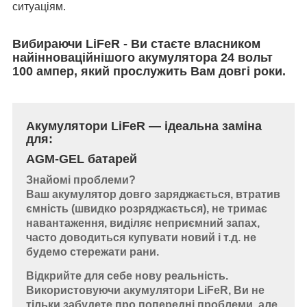
ситуаціям.
Вибираючи LiFeR - Ви стаєте власником
найінноваційнішого акумулятора 24 вольт
100 ампер, який прослужить Вам довгі роки.
Акумулятори LiFeR — ідеальна заміна
для:
AGM-GEL батарей
Знайомі проблеми?
Ваш акумулятор довго заряджається, втратив
ємність (швидко розряджається), не тримає
навантаження, виділяє неприємний запах,
часто доводиться купувати новий і т.д. не
будемо стережати рани.
Відкрийте для себе нову реальність.
Використовуючи акумулятори LiFeR, Ви не
тільки забудете про попередні проблеми, але