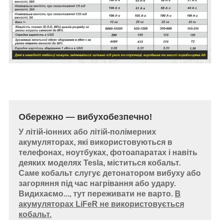
Обережно — вибухобезпечно!
У літій-іонних або літій-полімерних
акумуляторах, які використовуються в
телефонах, ноутбуках, фотоапаратах і навіть
деяких моделях Tesla, міститься кобальт.
Саме кобальт слугує детонатором вибуху або
загоряння під час нагрівання або удару.
Видихаємо..., тут переживати не варто.
В
акумуляторах LiFeR не використовується
кобальт.