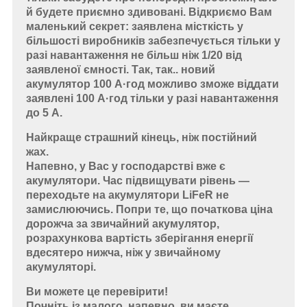
й будете приємно здивовані. Відкриємо Вам
маленький секрет: заявлена місткість у
більшості виробників забезпечується тільки у
разі навантаження не більш ніж 1/20 від
заявленої ємності. Так, так.. новий
акумулятор 100 А·год можливо зможе віддати
заявлені 100 А·год тільки у разі навантаження
до 5 А.
Найкраще страшний кінець, ніж постійний
жах.
Напевно, у Вас у господарстві вже є
акумулятори. Час підвищувати рівень —
переходьте на акумулятори LiFeR не
замислюючись. Попри те, що початкова ціна
дорожча за звичайний акумулятор,
розрахункова вартість зберігання енергії
вдесятеро нижча, ніж у звичайному
акумуляторі.
Ви можете це перевірити!
Почніть із малого, напевно, ви маєте